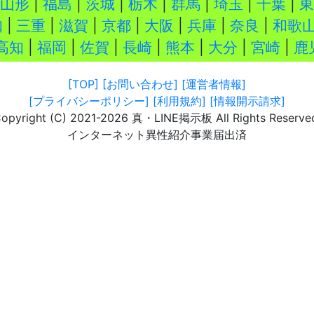
山形
|
福島
|
茨城
|
栃木
|
群馬
|
埼玉
|
千葉
|
東
知
|
三重
|
滋賀
|
京都
|
大阪
|
兵庫
|
奈良
|
和歌
高知
|
福岡
|
佐賀
|
長崎
|
熊本
|
大分
|
宮崎
|
鹿
[TOP]
[お問い合わせ]
[運営者情報]
[プライバシーポリシー]
[利用規約]
[情報開示請求]
opyright (C) 2021-2026 真・LINE掲示板 All Rights Reserve
インターネット異性紹介事業届出済