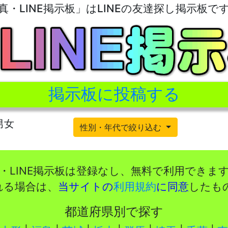
真・LINE掲示板」はLINEの友達探し掲示板で
掲示板に投稿する
男女
性別・年代で絞り込む
・LINE掲示板は登録なし、無料で利用できま
れる場合は、
当サイトの
利用規約
に同意
したも
都道府県別で探す