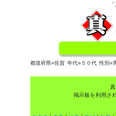
「
都道府県=佐賀 年代=５０代 性別=
真
掲示板を利用さ