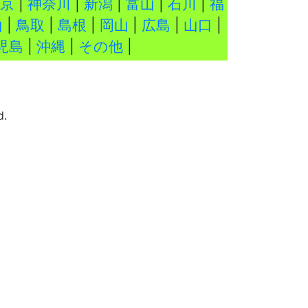
京
|
神奈川
|
新潟
|
富山
|
石川
|
福
山
|
鳥取
|
島根
|
岡山
|
広島
|
山口
|
児島
|
沖縄
|
その他
|
d.