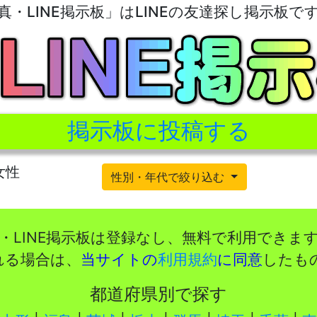
真・LINE掲示板」はLINEの友達探し掲示板で
掲示板に投稿する
女性
性別・年代で絞り込む
・LINE掲示板は登録なし、無料で利用できま
れる場合は、
当サイトの
利用規約
に同意
したも
都道府県別で探す