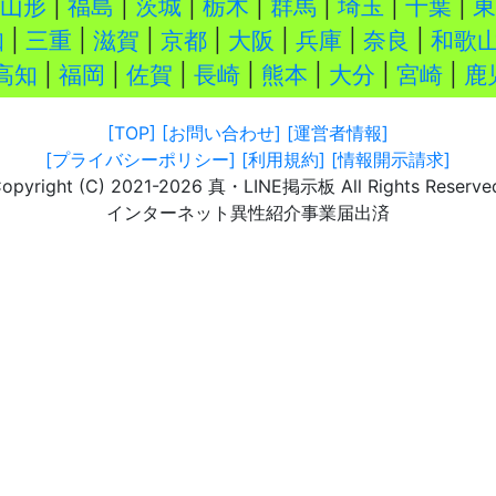
山形
|
福島
|
茨城
|
栃木
|
群馬
|
埼玉
|
千葉
|
東
知
|
三重
|
滋賀
|
京都
|
大阪
|
兵庫
|
奈良
|
和歌
高知
|
福岡
|
佐賀
|
長崎
|
熊本
|
大分
|
宮崎
|
鹿
[TOP]
[お問い合わせ]
[運営者情報]
[プライバシーポリシー]
[利用規約]
[情報開示請求]
opyright (C) 2021-2026 真・LINE掲示板 All Rights Reserve
インターネット異性紹介事業届出済