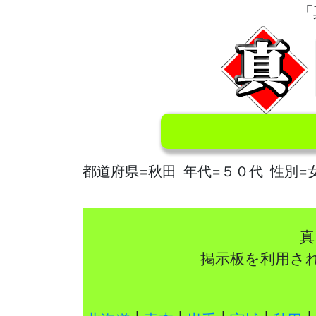
「
都道府県=秋田 年代=５０代 性別=
真
掲示板を利用さ