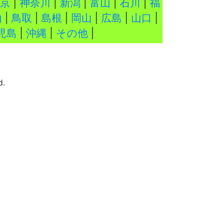
京
|
神奈川
|
新潟
|
富山
|
石川
|
福
山
|
鳥取
|
島根
|
岡山
|
広島
|
山口
|
児島
|
沖縄
|
その他
|
d.